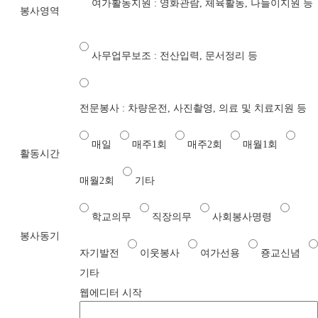
여가활동지원 : 영화관람, 체육활동, 나들이지원 등
봉사영역
사무업무보조 : 전산입력, 문서정리 등
전문봉사 : 차량운전, 사진촬영, 의료 및 치료지원 등
매일
매주1회
매주2회
매월1회
활동시간
매월2회
기타
학교의무
직장의무
사회봉사명령
봉사동기
자기발전
이웃봉사
여가선용
죵교신념
기타
웹에디터 시작