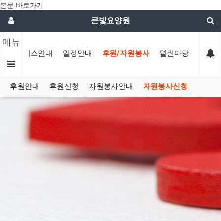
본문 바로가기
큰빛요양원
메뉴
내
서비스안내
일정안내
후원/자원봉사
열린마당
후원안내
후원신청
자원봉사안내
자원봉사신청