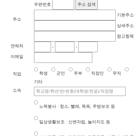
우편번호
주소 검색
기본주소
주소
상세주소
참고항목
연락처
-
-
이메일
학생
군인
주부
직장인
무직
직업
기타
소속
노력봉사 : 청소, 빨래, 목욕, 주방보조 등
일상생활보조 : 신변자립, 놀이지도 등