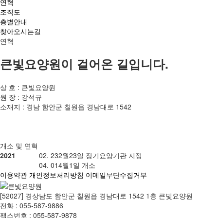
연혁
조직도
층별안내
찾아오시는길
연혁
큰빛요양원이 걸어온 길입니다.
상 호 : 큰빛요양원
원 장 : 강석규
소재지 : 경남 함안군 칠원읍 경남대로 1542
개소 및 연혁
2021
02. 23
2월23일 장기요양기관 지정
04. 01
4월1일 개소
이용약관
개인정보처리방침
이메일무단수집거부
[52027] 경상남도 함안군 칠원읍 경남대로 1542 1층 큰빛요양원
전화 : 055-587-9886
팩스번호 : 055-587-9878