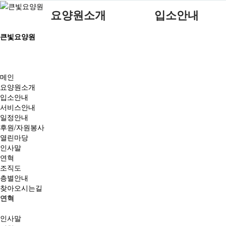
요양원소개
입소안내
큰빛요양원
인사말
입소대상
연혁
입소절차
조직도
구비서류
메인
요양원소개
층별안내
이용금액
입소안내
찾아오시는길
서비스안내
일정안내
후원/자원봉사
열린마당
인사말
연혁
조직도
층별안내
찾아오시는길
연혁
인사말