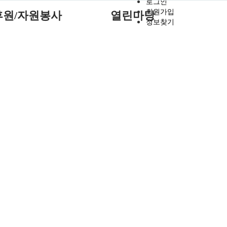
로그인
회원가입
후원/자원봉사
열린마당
정보찾기
원안내
공지시항
원신청
사진앨범
원봉사안내
입소상담 및 문의
원봉사신청
자료실