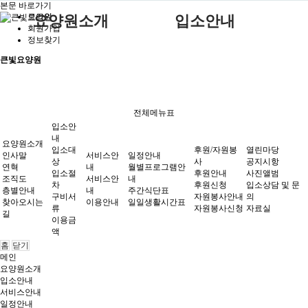
본문 바로가기
로그인
요양원소개
입소안내
회원가입
정보찾기
인사말
서비스안내
후원안내
입소대상
월별프로그램안내
공지시항
서비스안내
일정안내
큰빛요양원
연혁
이용안내
후원신청
입소절차
주간식단표
사진앨범
조직도
자원봉사안내
구비서류
일일생활시간표
입소상담 및 문의
후원/자원봉사
열린마당
전체메뉴표
층별안내
자원봉사신청
이용금액
자료실
입소안
찾아오시는길
내
요양원소개
입소대
후원/자원봉
열린마당
인사말
서비스안
일정안내
상
사
공지시항
연혁
내
월별프로그램안
입소절
후원안내
사진앨범
조직도
서비스안
내
차
후원신청
입소상담 및 문
층별안내
내
주간식단표
구비서
자원봉사안내
의
찾아오시는
이용안내
일일생활시간표
류
자원봉사신청
자료실
길
이용금
액
홈
닫기
메인
요양원소개
입소안내
서비스안내
일정안내