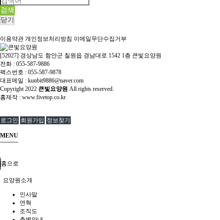
검색
닫기
이용약관
개인정보처리방침
이메일무단수집거부
[52027] 경상남도 함안군 칠원읍 경남대로 1542 1층 큰빛요양원
전화 : 055-587-9886
팩스번호 : 055-587-9878
대표메일 : kunbit9886@naver.com
Copyright
2022
큰빛요양원
All rights reserved.
홈제작 :
www.fivetop.co.kr
로그인
회원가입
정보찾기
MENU
홈으로
요양원소개
인사말
연혁
조직도
층별안내