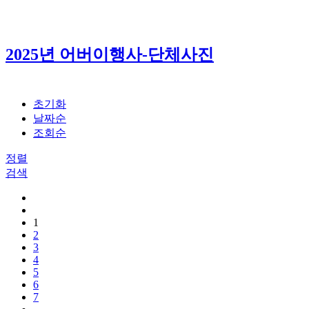
2025년 어버이행사-단체사진
초기화
날짜순
조회순
정렬
검색
1
2
3
4
5
6
7