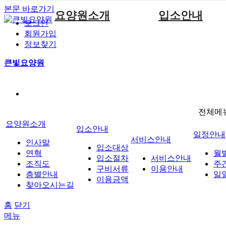
본문 바로가기
요양원소개
입소안내
로그인
회원가입
인사말
입소대상
정보찾기
연혁
입소절차
큰빛요양원
조직도
구비서류
층별안내
이용금액
찾아오시는길
전체메
요양원소개
입소안내
일정안내
서비스안내
인사말
입소대상
연혁
월
입소절차
서비스안내
조직도
주
구비서류
이용안내
층별안내
일
이용금액
찾아오시는길
홈
닫기
메뉴