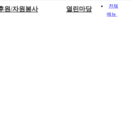
전체
후원/자원봉사
열린마당
메뉴
후원안내
공지시항
후원신청
사진앨범
자원봉사안내
입소상담 및 문의
자원봉사신청
자료실