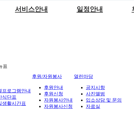
서비스안내
일정안내
서비스안내
월별프로그램안내
이용안내
주간식단표
일일생활시간표
뉴표
후원/자원봉사
열린마당
후원안내
공지시항
별프로그램안내
후원신청
사진앨범
간식단표
자원봉사안내
입소상담 및 문의
일생활시간표
자원봉사신청
자료실