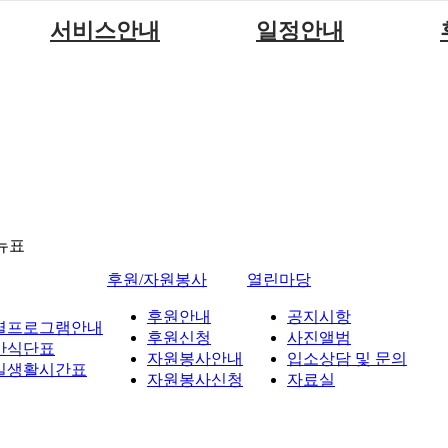
서비스안내
일정안내
서비스안내
월별프로그램안내
이용안내
주간식단표
일일생활시간표
뉴표
후원/자원봉사
열린마당
후원안내
공지시항
별프로그램안내
후원신청
사진앨범
간식단표
자원봉사안내
입소상담 및 문의
일생활시간표
자원봉사신청
자료실