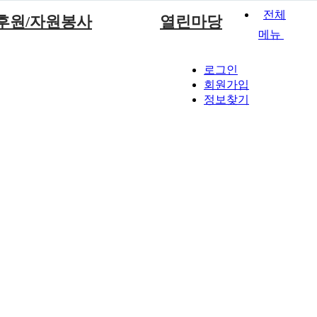
전체
후원/자원봉사
열린마당
메뉴
후원안내
공지시항
로그인
후원신청
사진앨범
회원가입
정보찾기
자원봉사안내
입소상담 및 문의
자원봉사신청
자료실