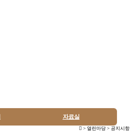
의
자료실
> 열린마당 > 공지시항