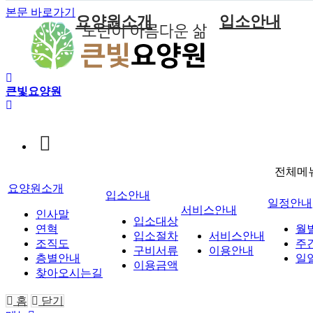
본문 바로가기
요양원소개
입소안내
인사말
입소대상
연혁
입소절차
큰빛요양원
조직도
구비서류
층별안내
이용금액
찾아오시는길
전체메
요양원소개
입소안내
일정안내
서비스안내
인사말
입소대상
연혁
월
입소절차
서비스안내
조직도
주
구비서류
이용안내
층별안내
일
이용금액
찾아오시는길
홈
닫기