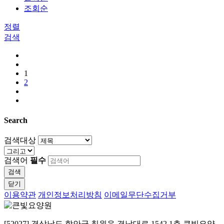
조회순
정렬
검색
1
2
Search
검색대상
검색어
필수
검색
닫기
이용약관
개인정보처리방침
이메일무단수집거부
[52027] 경상남도 함안군 칠원읍 경남대로 1542 1층 큰빛요양