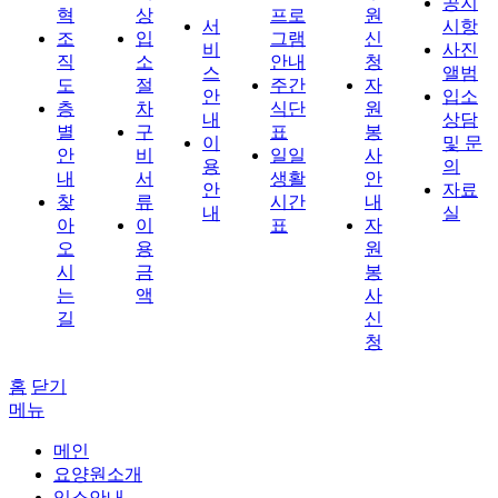
공지
혁
상
프로
원
서
시항
조
입
그램
신
비
사진
직
소
안내
청
스
앨범
도
절
주간
자
안
입소
층
차
식단
원
내
상담
별
구
표
봉
이
및 문
안
비
일일
사
용
의
내
서
생활
안
안
자료
찾
류
시간
내
내
실
아
이
표
자
오
용
원
시
금
봉
는
액
사
길
신
청
홈
닫기
메뉴
메인
요양원소개
입소안내