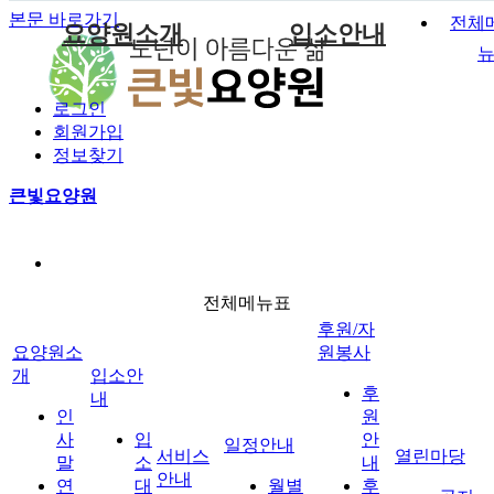
본문 바로가기
전체
요양원소개
입소안내
인사말
서비스안내
후원안내
입소대상
월별프로그램안내
공지시항
서비스안내
일정안내
로그인
연혁
이용안내
후원신청
입소절차
주간식단표
사진앨범
회원가입
정보찾기
조직도
자원봉사안내
구비서류
일일생활시간표
입소상담 및 문의
후원/자원봉사
열린마당
층별안내
자원봉사신청
이용금액
자료실
큰빛요양원
찾아오시는길
전체메뉴표
후원/자
요양원소
원봉사
개
입소안
후
내
인
원
사
입
안
일정안내
서비스
열린마당
말
소
내
안내
연
대
월별
후